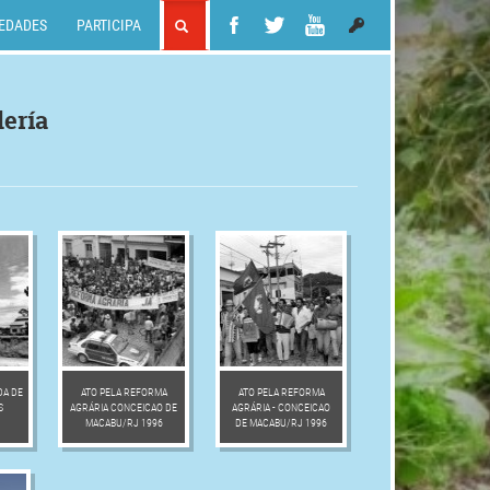
EDADES
PARTICIPA
lería
DA DE
ATO PELA REFORMA
ATO PELA REFORMA
S
AGRÁRIA CONCEICAO DE
AGRÁRIA - CONCEICAO
MACABU/RJ 1996
DE MACABU/RJ 1996