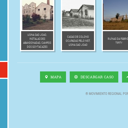
USINA SAO JOAO,
CASAS DE COLONO
INSTALACOES
RUÍNAS DA FÁBRI
OCUPADAS PELO MST,
ABANDONADAS, CAMPOS
TIPITY
USINA SAO JOAO
DOS GOYTACAZES
MAPA
DESCARGAR CASO
® MOVIMIENTO REGIONAL POR 