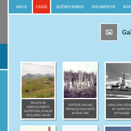
INICIO
CASOS
QUIÉNES SOMOS
DOCUMENTOS
NOV
Ga
PROJETO DE
CORTE DE CANA NAS
USINA CUPIM, DÉCA
DESENVOLVIMENTO
TERRAS DA USINA SANTO
60, CAMPOS DO
SUSTENTÁVEL OSVALDO
ANTÔNIO 1950
GOYTACAZES.
DE OLIVEIRA, MACAÉ