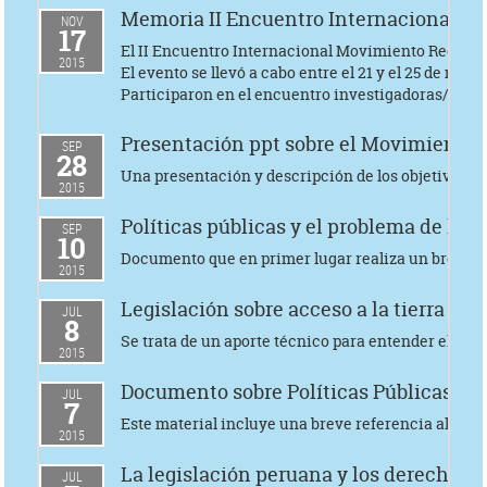
Memoria II Encuentro Internacional Mov
NOV
17
El II Encuentro Internacional Movimiento Regional 
2015
El evento se llevó a cabo entre el 21 y el 25 de m
Participaron en el encuentro investigadoras/es de oc
Presentación ppt sobre el Movimiento, a
SEP
28
Una presentación y descripción de los objetivos, a
2015
Políticas públicas y el problema de la ti
SEP
10
Documento que en primer lugar realiza un breve reco
2015
Legislación sobre acceso a la tierra en e
JUL
8
Se trata de un aporte técnico para entender el cont
2015
Documento sobre Políticas Públicas - Lu
JUL
7
Este material incluye una breve referencia al marco
2015
La legislación peruana y los derechos d
JUL