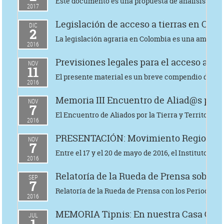
Este documento es una propuesta de análisis del C
2017
Legislación de acceso a tierras en Colo
DIC
2
La legislación agraria en Colombia es una amalgama
2016
Previsiones legales para el acceso a ti
NOV
11
El presente material es un breve compendio de las 
2016
Memoria III Encuentro de Aliad@s por la 
NOV
7
El Encuentro de Aliados por la Tierra y Territorio s
2016
PRESENTACIÓN: Movimiento Regional por
NOV
7
Entre el 17 y el 20 de mayo de 2016, el Instituto 
2016
Relatoría de la Rueda de Prensa sobre
SEP
7
Relatoría de la Rueda de Prensa con los Periodistas
2016
MEMORIA Tipnis: En nuestra Casa Grande
JUL