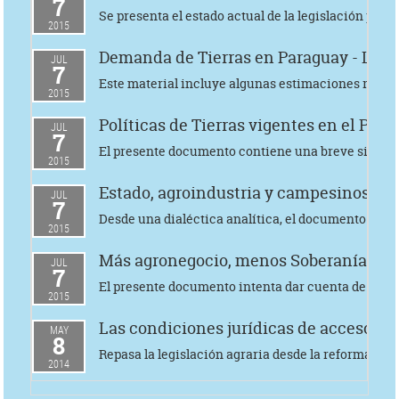
7
Se presenta el estado actual de la legislación peru
2015
Demanda de Tierras en Paraguay - Luis 
JUL
7
Este material incluye algunas estimaciones realizad
2015
Políticas de Tierras vigentes en el Perú
JUL
7
El presente documento contiene una breve sistemat
2015
Estado, agroindustria y campesinos en 
JUL
7
Desde una dialéctica analítica, el documento pone 
2015
Más agronegocio, menos Soberanía Alim
JUL
7
El presente documento intenta dar cuenta de lo que 
2015
Las condiciones jurídicas de acceso a 
MAY
8
Repasa la legislación agraria desde la reforma de 1
2014