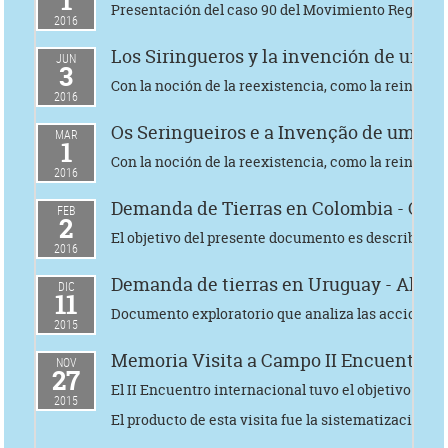
1
Presentación del caso 90 del Movimiento Regional p
2016
Los Siringueros y la invención de un n
JUN
3
Con la noción de la reexistencia, como la reinvenc
2016
Os Seringueiros e a Invenção de um Ou
MAR
1
Con la noción de la reexistencia, como la reinvenc
2016
Demanda de Tierras en Colombia - Omar 
FEB
2
El objetivo del presente documento es describir la
2016
Demanda de tierras en Uruguay - Alejand
DIC
11
Documento exploratorio que analiza las acciones y 
2015
Memoria Visita a Campo II Encuentro 
NOV
27
El II Encuentro internacional tuvo el objetivo de 
2015
El producto de esta visita fue la sistematización d