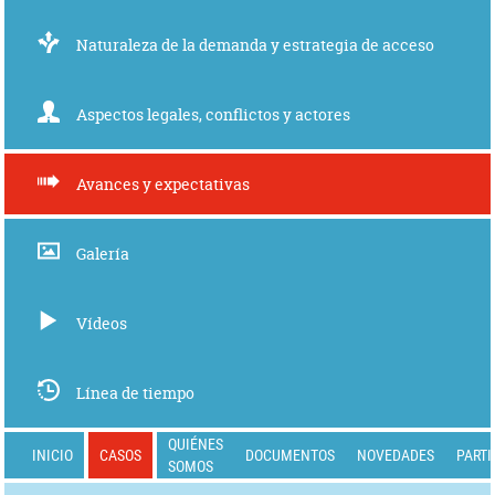
Naturaleza de la demanda y estrategia de acceso
Aspectos legales, conflictos y actores
Avances y expectativas
Galería
Vídeos
Línea de tiempo
QUIÉNES
INICIO
CASOS
DOCUMENTOS
NOVEDADES
PARTI
SOMOS