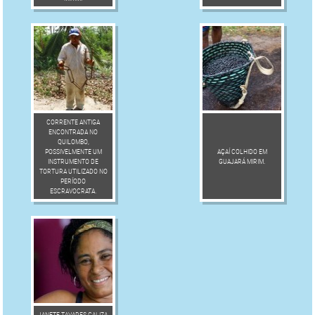
CORRENTE ANTIGA
ENCONTRADA NO
QUILOMBO,
POSSIVELMENTE UM
AÇAÍ COLHIDO EM
INSTRUMENTO DE
GUAJARÁ MIRIM.
TORTURA UTILIZADO NO
PERÍODO
ESCRAVOCRATA.
JANETE TAVARES GALIZA.