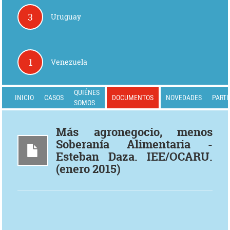
3
Uruguay
1
Venezuela
QUIÉNES
INICIO
CASOS
DOCUMENTOS
NOVEDADES
PARTI
SOMOS
Más agronegocio, menos
Soberanía Alimentaria -
Esteban Daza. IEE/OCARU.
(enero 2015)